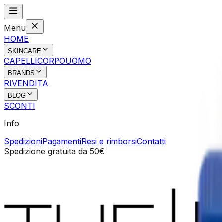
Menu
HOME
SKINCARE
CAPELLI
CORPO
UOMO
BRANDS
RIVENDITA
BLOG
SCONTI
Info
Spedizioni
Pagamenti
Resi e rimborsi
Contatti
Spedizione gratuita da 50€