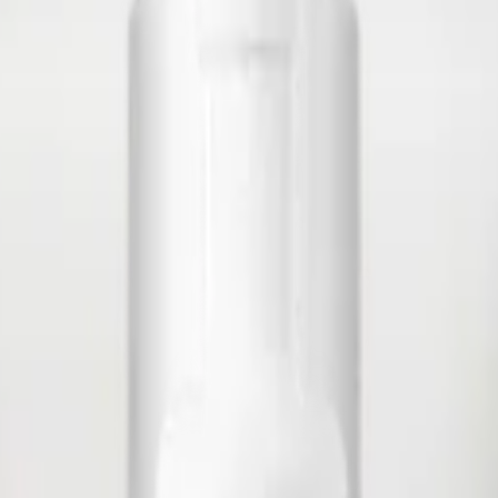
ule
mpoule
Step 10 - filtro solare
Skin1004 Probio-Cica
50 ml
PF50+ PA++++ con schermo chimico dall'eccezionale textu
inforzano la barriera idrolipidica
. Dimentica il finish bian
udi clinici hanno dimostrato la sua
azione anti-age
di rinfo