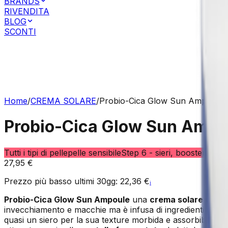
BRANDS
RIVENDITA
BLOG
SCONTI
Accesso Clienti Privati
Accesso Clienti Business
Home
/
CREMA SOLARE
/
Probio-Cica Glow Sun Ampoule
Probio-Cica Glow Sun Ampo
Tutti i tipi di pelle
pelle sensibile
Step 6 - sieri, booster e a
27,95 €
Prezzo più basso ultimi 30gg:
22,36 €
i
Probio-Cica Glow Sun Ampoule
una
crema solare viso
S
invecchiamento e macchie ma è infusa di ingredienti che
r
quasi un siero per la sua texture morbida e assorbibile. St