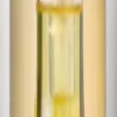
r offrire una
centella skincare
completa.