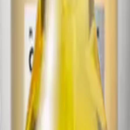
osmetici a base di
centella asiatica del Madagascar
. Fond
 rispettosi dell'ambiente. Le ricerche dei fondatori hanno port
a millenni dalla medicina tradizione coreana
Hanbang
, la
ce
re naturali che soddisfano le esigenze di tutti i tipi di pelle.
T
à di contattarci.