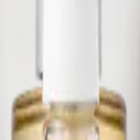
nfusa di
ceramidi
, 5,000ppm di pantenolo aumenta l'idratazi
'anno da provare assolutamente. Vegana e cruelty fee.
o
SPF50+ PA++++ con schermo solare chimico a basso imp
o per la sua fluidità e rapidità di assorbimento. Puoi usar
dratazione della pelle con 2 settimane di uso costante (studi
ivato dagli anemoni dell'isola di Jeju e non da batteri vivi.
e infiammazioni e l'ossidazione. Contiene inoltre
cica-cerami
 Glow Sun Ampoule
è la
crema solare viso
che rispetta l'a
protettive e anti-age grazie all'azione di rinforzo della barri
superato il test specifico di irritazione degli occhi. Scopri tu
iage
. La speciale versione di
Skin1004
proviene esclusivame