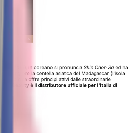
ato nel 2016, in coreano si pronuncia
Skin Chon Sa
ed ha
ato a scegliere la centella asiatica del Madagascar (l'isola
ntella
o cica offre principi attivi dalle straordinarie
he K Beauty è il distributore ufficiale per l'Italia di