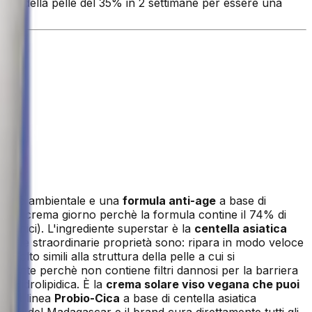
one della pelle del 35% in 2 settimane per essere una
atto ambientale e una
formula anti-age
a base di
la come crema giorno perchè la formula contine il 74% di
 clinici). L'ingrediente superstar è la
centella asiatica
 Le sue straordinarie proprietà sono: ripara in modo veloce
di
molto simili alla struttura della pelle a cui si
mbiente perchè non contiene filtri dannosi per la barriera
era idrolipidica. È la
crema solare viso vegana che puoi
tta la linea
Probio-Cica
a base di centella asiatica
nte del Madagascar e il brand cura direttamente tutti gli