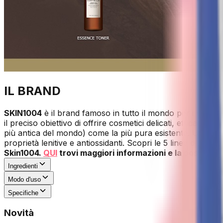
IL BRAND
SKIN1004
è il brand famoso in tutto il mondo per i suoi c
il preciso obiettivo di offrire cosmetici delicati, efficaci e
più antica del mondo) come la più pura esistente. Usata d
proprietà lenitive e antiossidanti. Scopri le 5 linee di skinca
Skin1004.
QUI
trovi maggiori informazioni e la possibilit
Ingredienti
Modo d'uso
Specifiche
Novità