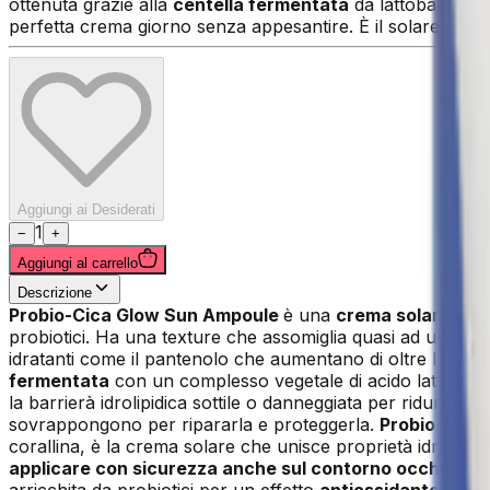
ottenuta grazie alla
centella fermentata
da lattobacilli. I
perfetta crema giorno senza appesantire. È il solare dell
Aggiungi ai Desiderati
1
−
+
Aggiungi al carrello
Descrizione
Probio-Cica Glow Sun Ampoule
è una
crema solare vis
probiotici. Ha una texture che assomiglia quasi ad un sier
idratanti come il pantenolo che aumentano di oltre l'11% l'i
fermentata
con un complesso vegetale di acido lattico der
la barrierà idrolipidica sottile o danneggiata per ridurre l
sovrappongono per ripararla e proteggerla.
Probio-Cica
corallina, è la crema solare che unisce proprietà idratanti, 
applicare con sicurezza anche sul contorno occhi
- ha 
arricchita da probiotici per un effetto
antiossidante
e
ant