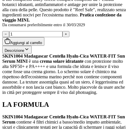
botanici idratanti, antinfiammatori e antiage per unire la protezione
alla cura della pelle. Questo prodotto è "Reef Safe", realizzato senza
ingredienti nocivi per l'ecosistema marino.
Pratica confezione da
viaggio MINI.
Da consumarsi preferibilmente entro il
30/03/2029
−
+
Aggiungi al carrello
Descrizione
SKIN1004 Madagascar Centella Hyalu-Cica WATER-FIT Sun
Serum MINI
è una
crema solare idratante
con protezione molto
alta SPF50+ e PA++++ e una formula che idrata e lenisce il viso
come fosse una crema giorno. Lo schermo solare è chimico ma
rispettoso dell'ecosistema marino perchè non contiene componenti
dannose. La texture assomiglia quasi ad un siero, è leggerissima ed
assorbibile e non lascia cast bianco. Molto piacevole da usare anche
in città per proteggere sempre il viso dal photoaging.
LA FORMULA
SKIN1004 Madagascar Centella Hyalu-Cica WATER-FIT Sun
Serum
contiene 4 filtri chimici a basso/medio impatto ambientale,
sicuri e clinicamente testati per la capacità di schermare i raggi solari