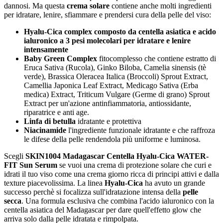
dannosi. Ma questa
crema solare
contiene anche molti ingredienti
per idratare, lenire, sfiammare e prendersi cura della pelle del viso:
Hyalu-Cica complex composto da centella asiatica e acido
ialuronico a 3 pesi molecolari per idratare e lenire
intensamente
Baby Green Complex
fitocomplesso che contiene estratto di
Eruca Sativa (Rucola), Ginko Biloba, Camelia sinensis (tè
verde), Brassica Oleracea Italica (Broccoli) Sprout Extract,
Camellia Japonica Leaf Extract, Medicago Sativa (Erba
medica) Extract, Triticum Vulgare (Germe di grano) Sprout
Extract per un'azione antinfiammatoria, antiossidante,
riparatrice e anti age.
Linfa di betulla
idratante e protettiva
Niacinamide
l'ingrediente funzionale idratante e che raffroza
le difese della pelle rendendola più uniforme e luminosa.
Scegli
SKIN1004 Madagascar Centella Hyalu-Cica WATER-
FIT Sun Serum
se vuoi una crema di protezione solare che curi e
idrati il tuo viso come una crema giorno ricca di principi attivi e dalla
texture piacevolissima. La linea
Hyalu-Cica
ha avuto un grande
successo perchè si focalizza sull'idratazione intensa della
pelle
secca
. Una formula esclusiva che combina l'acido ialuronico con la
centella asiatica del Madagascar per dare quell'effetto glow che
arriva solo dalla pelle idratata e rimpolpata.