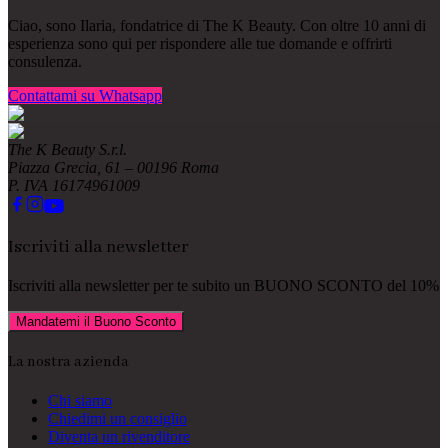
Ciao, sono Ilaria, fondatrice di The K Beauty. Con oltre 10 anni di
esperienza sono qui per rispondere alle tue domande e offrirti
consulenza.
Contattami su Whatsapp
The K Beauty S.r.l.
Piazza Grecia, 61 – 00196 Roma
P. IVA 16174961009
Iscriviti alla newsletter
Iscriviti alla newsletter per te subito un
BUONO SCONTO del 10%
Mandatemi il Buono Sconto
La nostra azienda
Chi siamo
Chiedimi un consiglio
Diventa un rivenditore