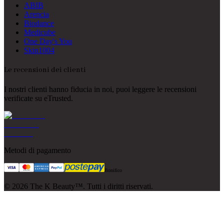
ABIB
Arencia
Biodance
Medicube
One Day's You
Skin1004
Le recensioni dei clienti
I nostri clienti hanno fiducia in noi, puoi leggere le recensioni
verificate su eTrusted.
Metodi di pagamento
Bonifico
©
2026
The K Beauty™. Tutti i diritti riservati.