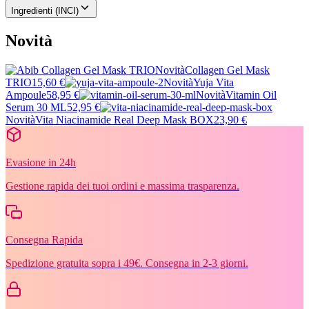
Ingredienti (INCI)
Novità
Novità
Collagen Gel Mask
TRIO
15,60 €
Novità
Yuja Vita
Ampoule
58,95 €
Novità
Vitamin Oil
Serum 30 ML
52,95 €
Novità
Vita Niacinamide Real Deep Mask BOX
23,90 €
Evasione in 24h
Gestione rapida dei tuoi ordini e massima trasparenza.
Consegna Rapida
Spedizione gratuita sopra i 49€. Consegna in 2-3 giorni.