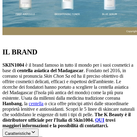
IL BRAND
SKIN1004
è il brand famoso in tutto il mondo per i suoi cosmetici a
base di
centella asiatica del Madagascar
. Fondato nel 2016, in
coreano si pronuncia
Skin Chon Sa
ed ha il preciso obiettivo di
offrire cosmetici delicati, efficaci e rispettosi dell'ambiente. Le
ricerche dei fondatori hanno portato a scegliere la centella asiatica
del Madagascar (l'isola più antica del mondo) come la più pura
esistente. Usata da millenni dalla medicina tradizione coreana
Hanbang
, la
centella
o cica offre principi attivi dalle straordinarie
proprietà lenitive e antiossidanti. Scopri le 5 linee di skincare naturali
che soddisfano le esigenze di tutti i tipi di pelle.
The K Beauty è il
distributore ufficiale per l'Italia di Skin1004.
QUI
trovi
maggiori informazioni e la possibilità di contattarci.
Caratteristiche