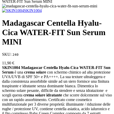
WATER-FIT Sun Serum MINI
SKIN1004
Madagascar Centella Hyalu-
Cica WATER-FIT Sun Serum
MINI
SKU:
240
11,90 €
SKIN1004 Madagascar Centella Hyalu-Cica WATER-FIT Sun
Serum
è una
crema solare
con schermo chimico ad alta protezione
UVA/UVB di SPF 50+ e PA++++. La sua texture ultraleggera e
dalla consistenza assorbibile simile ad un siero fornisce una finitura
traspirante e idratante senza dominante bianca. Dimentica lo
schermo solare pesante, difficile da stendere e senza idratazione e
scegli questa
crema solare idratante
che scorre dolcemente sul viso
con un rapido assorbimento. Certificato come cosmetico
multifunzionale per 3 diverse proprietà: illuminante / riduzione delle
rughe / protezione UV, contiene centella asiatica, acido ialuronico e
il fito complesso Baby Green Complex composto da 7 estratti