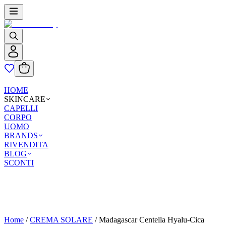
HOME
SKINCARE
CAPELLI
CORPO
UOMO
BRANDS
RIVENDITA
BLOG
SCONTI
Home
/
CREMA SOLARE
/
Madagascar Centella Hyalu-Cica