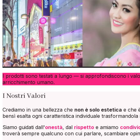
I prodotti sono testati a lungo — si approfondiscono i val
arricchimento umano.
I Nostri Valori
Crediamo in una bellezza che
non è solo estetica
e che è 
bensì esalta ogni caratteristica individuale trasformandola 
Siamo guidati dall'
onestà
, dal
rispetto
e amiamo
condivi
troverà sempre qualcuno con cui parlare, scambiare opini