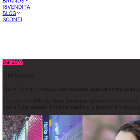
BRANDS
RIVENDITA
BLOG
SCONTI
Accesso Clienti Privati
Accesso Clienti Business
Dal 2017
Chi Siamo
The K Beauty è
l'unico sito italiano specializzato sull
Fondato nel 2017 da
Ilaria Toscano
, propone solo brand p
non è tutta uguale: il nostro obiettivo è proporre solo que