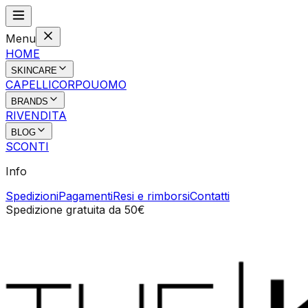
Menu
HOME
SKINCARE
CAPELLI
CORPO
UOMO
BRANDS
RIVENDITA
BLOG
SCONTI
Info
Spedizioni
Pagamenti
Resi e rimborsi
Contatti
Spedizione gratuita da 50€