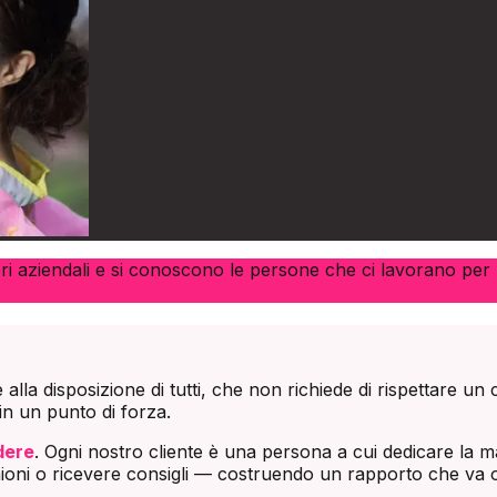
ori aziendali e si conoscono le persone che ci lavorano per
alla disposizione di tutti, che non richiede di rispettare un 
in un punto di forza.
dere
. Ogni nostro cliente è una persona a cui dedicare la 
oni o ricevere consigli — costruendo un rapporto che va ol