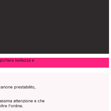
 portare bellezza e
canone prestabilito,
massima attenzione e che
tre l'online.