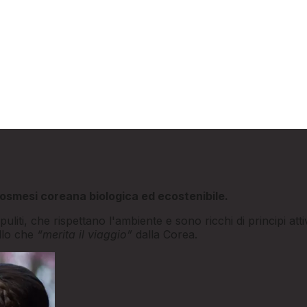
a cosmesi coreana biologica ed ecostenibile.
uliti, che rispettano l'ambiente e sono ricchi di principi at
llo che
“merita il viaggio”
dalla Corea.