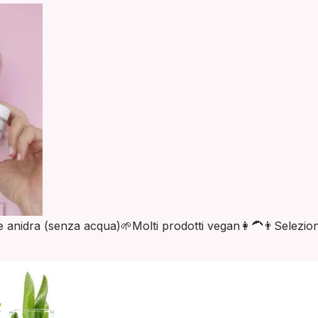
 anidra (senza acqua)
🌱
Molti prodotti vegan
👩‍🦱👨
Selezio