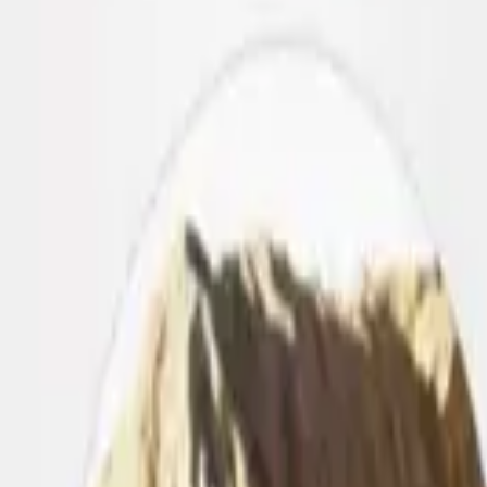
Mask
3,50 €
,20 €
sk
3,20 €
sk
ask
3,20 €
ck