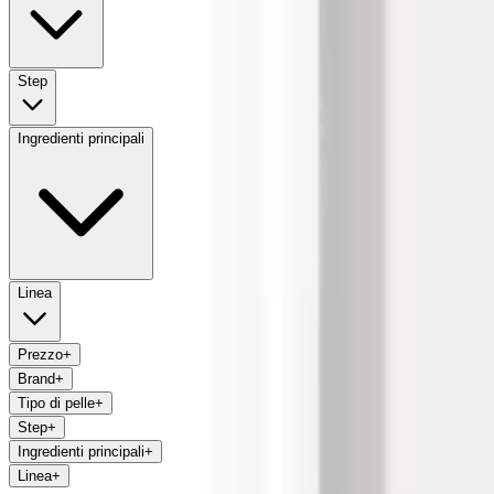
Step
Ingredienti principali
Linea
Prezzo
+
Brand
+
Tipo di pelle
+
Step
+
Ingredienti principali
+
Linea
+