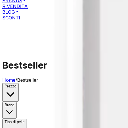
BRANDS
RIVENDITA
BLOG
SCONTI
Accesso Clienti Privati
Accesso Clienti Business
Bestseller
Home
/
Bestseller
Prezzo
Brand
Tipo di pelle