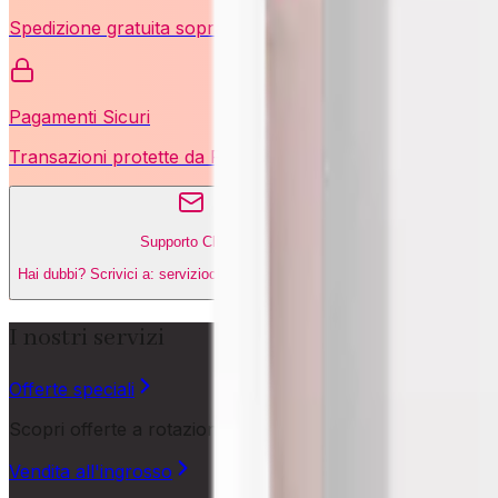
Spedizione gratuita sopra i 49€. Consegna in 2-3 giorni.
Pagamenti Sicuri
Transazioni protette da PayPal con crittografia SSL.
Supporto Clienti
Hai dubbi? Scrivici a: servizioclienti@thekbeauty.com
I nostri servizi
Offerte speciali
Scopri offerte a rotazione sui nostri migliori prodotti, dis
Vendita all'ingrosso