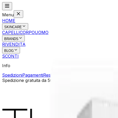
Menu
HOME
SKINCARE
CAPELLI
CORPO
UOMO
BRANDS
RIVENDITA
BLOG
SCONTI
Info
Spedizioni
Pagamenti
Resi e rimborsi
Contatti
Spedizione gratuita da 50€