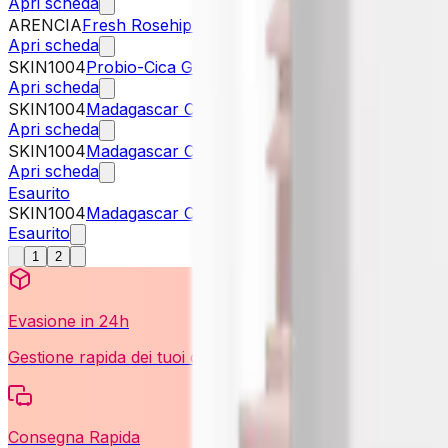
Apri scheda
ARENCIA
Fresh Rosehip Rice Mochi Cleanser
23,90 €
Apri scheda
SKIN1004
Probio-Cica Glow Sun Ampoule
27,95 €
Apri scheda
SKIN1004
Madagascar Centella Probio-Cica Bakuchiol E
Apri scheda
SKIN1004
Madagascar Centella Soothing Cream
25,95 €
Apri scheda
Esaurito
SKIN1004
Madagascar Centella Watergel Sheet Ampoule
Esaurito
1
2
Evasione in 24h
Gestione rapida dei tuoi ordini e massima trasparenza.
Consegna Rapida