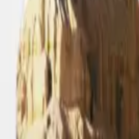
ye Cream
29,95 €
 BOX
15,99 €