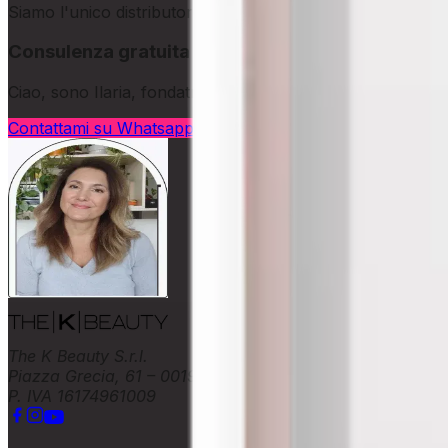
Siamo l'unico distributore specializzato nella vendita all'in
Consulenza gratuita
Ciao, sono Ilaria, fondatrice di The K Beauty. Con oltre 1
Contattami su Whatsapp
The K Beauty S.r.l.
Piazza Grecia, 61 – 00196 Roma
P. IVA 16174961009