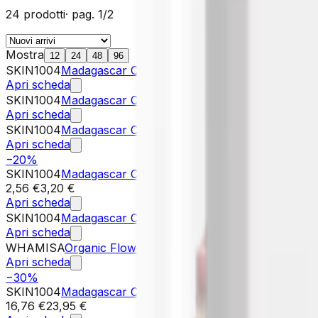
24
prodotti
· pag.
1
/
2
Mostra
12
24
48
96
SKIN1004
Madagascar Centella Probio-Cica Nourishing 
Apri scheda
SKIN1004
Madagascar Centella Tea-Trica Relaxing Mask
3
Apri scheda
SKIN1004
Madagascar Centella Poremizing Clarifying Ma
Apri scheda
−
20
%
SKIN1004
Madagascar Centella Hyalu-Cica Hydrating Ma
2,56 €
3,20 €
Apri scheda
SKIN1004
Madagascar Centella Tone Brightening Glow M
Apri scheda
WHAMISA
Organic Flowers Hydrogel Mask
6,99 €
Apri scheda
−
30
%
SKIN1004
Madagascar Centella Poremizing Quick Clay Sti
16,76 €
23,95 €