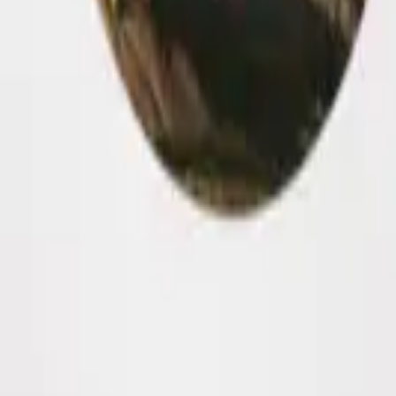
grosso di cosmetici coreana biologica in Italia.
0 anni di esperienza sono qui per rispondere alle tue domand