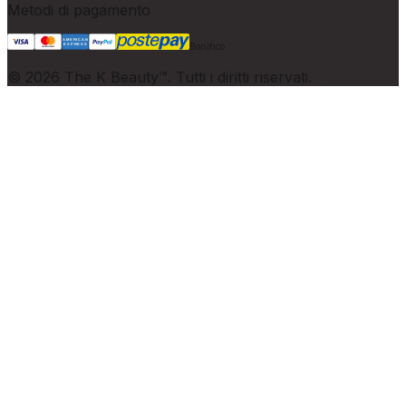
Metodi di pagamento
Bonifico
©
2026
The K Beauty™. Tutti i diritti riservati.