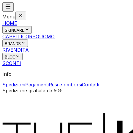
Menu
HOME
SKINCARE
CAPELLI
CORPO
UOMO
BRANDS
RIVENDITA
BLOG
SCONTI
Info
Spedizioni
Pagamenti
Resi e rimborsi
Contatti
Spedizione gratuita da 50€