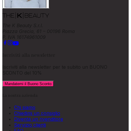
The K Beauty S.r.l.
Piazza Grecia, 61 – 00196 Roma
P. IVA 16174961009
Iscriviti alla newsletter
Iscriviti alla newsletter per te subito un
BUONO
SCONTO del 10%
Mandatemi il Buono Sconto
La nostra azienda
Chi siamo
Chiedimi un consiglio
Diventa un rivenditore
Servizio clienti
FAQ