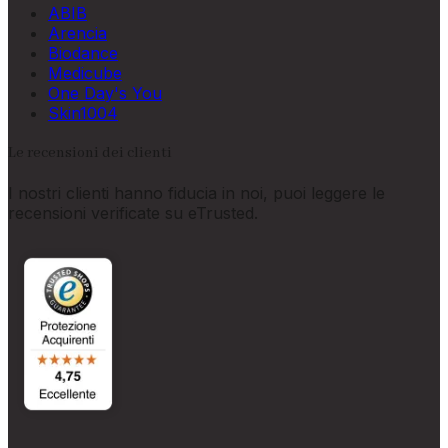
ABIB
Arencia
Biodance
Medicube
One Day's You
Skin1004
Le recensioni dei clienti
I nostri clienti hanno fiducia in noi, puoi leggere le
recensioni verificate su eTrusted.