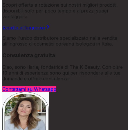
Scopri offerte a rotazione sui nostri migliori prodotti,
disponibili solo per poco tempo e a prezzi super
vantaggiosi.
Vendita all'ingrosso
Siamo l'unico distributore specializzato nella vendita
all'ingrosso di cosmetici coreana biologica in Italia.
Consulenza gratuita
Ciao, sono Ilaria, fondatrice di The K Beauty. Con oltre
10 anni di esperienza sono qui per rispondere alle tue
domande e offrirti consulenza.
Contattami su Whatsapp