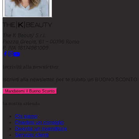
The K Beauty S.r.l.
Piazza Grecia, 61 – 00196 Roma
P. IVA 16174961009
Iscriviti alla newsletter
Iscriviti alla newsletter per te subito un
BUONO SCONTO d
Mandatemi il Buono Sconto
La nostra azienda
Chi siamo
Chiedimi un consiglio
Diventa un rivenditore
Servizio clienti