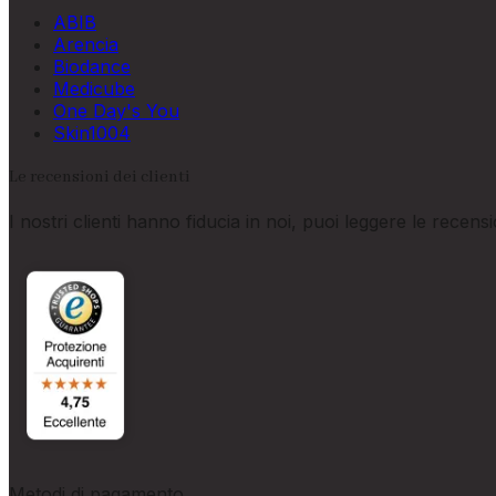
ABIB
Arencia
Biodance
Medicube
One Day's You
Skin1004
Le recensioni dei clienti
I nostri clienti hanno fiducia in noi, puoi leggere le recens
Metodi di pagamento