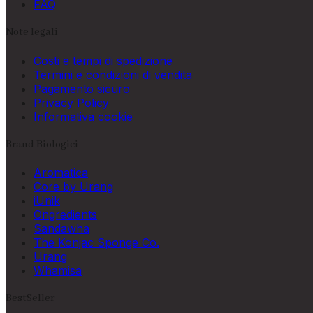
FAQ
Note legali
Costi e tempi di spedizione
Termini e condizioni di vendita
Pagamento sicuro
Privacy Policy
Informativa cookie
Brand Biologici
Aromatica
Core by Urang
iUnik
Ongredients
Sandawha
The Konjac Sponge Co.
Urang
Whamisa
BestSeller