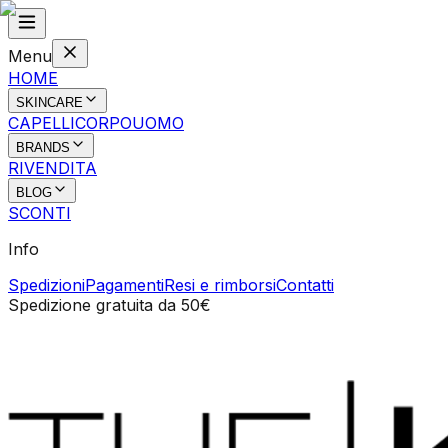
Menu
HOME
SKINCARE
CAPELLI
CORPO
UOMO
BRANDS
RIVENDITA
BLOG
SCONTI
Info
Spedizioni
Pagamenti
Resi e rimborsi
Contatti
Spedizione gratuita da 50€