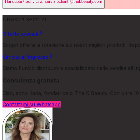
Hai dubbi? Scrivici a: servizioclienti@thekbeauty.com
I nostri servizi
Offerte speciali
Scopri offerte a rotazione sui nostri migliori prodotti, dis
Vendita all'ingrosso
Siamo l'unico distributore specializzato nella vendita all'in
Consulenza gratuita
Ciao, sono Ilaria, fondatrice di The K Beauty. Con oltre 1
Contattami su Whatsapp