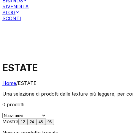
BRANDS
RIVENDITA
BLOG
SCONTI
Accesso Clienti Privati
Accesso Clienti Business
ESTATE
Home
/
ESTATE
Una selezione di prodotti dalle texture più leggere, per co
0
prodotti
Mostra
12
24
48
96
Nessun prodotto trovato.